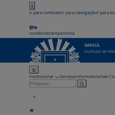
ir para conteúdo
ir para navegação
ir para b
ouvidoria
transparência
IMASUL
Instituto de Me
Institucional
Serviços
Informativos
Fale C
Pesquisar
por: