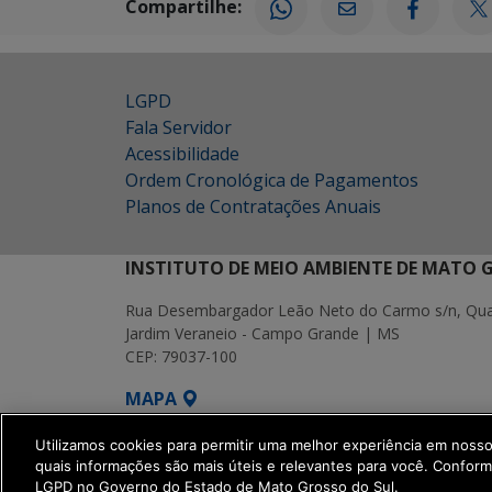
Compartilhe:
LGPD
Fala Servidor
Acessibilidade
Ordem Cronológica de Pagamentos
Planos de Contratações Anuais
INSTITUTO DE MEIO AMBIENTE DE MATO 
Rua Desembargador Leão Neto do Carmo s/n, Quad
Jardim Veraneio - Campo Grande | MS
CEP: 79037-100
MAPA
SETDIG | Secretaria-Executiva de Transf
Utilizamos cookies para permitir uma melhor experiência em noss
quais informações são mais úteis e relevantes para você. Confor
LGPD no Governo do Estado de Mato Grosso do Sul.