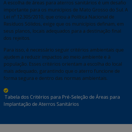
A escolha de áreas para aterros sanitários é um desafio
importante para os municípios de Mato Grosso do Sul. A
Lei nº 12.305/2010, que criou a Política Nacional de
Resíduos Sólidos, exige que os municípios definam, em
seus planos, locais adequados para a destinação final
dos rejeitos.
Para isso, é necessário seguir critérios ambientais que
ajudem a reduzir impactos ao meio ambiente e à
população. Esses critérios orientam a escolha do local
mais adequado, garantindo que o aterro funcione de
forma segura e dentro das normas ambientais.
Tabela dos Critérios para Pré-Seleção de Áreas para
Implantação de Aterros Sanitários