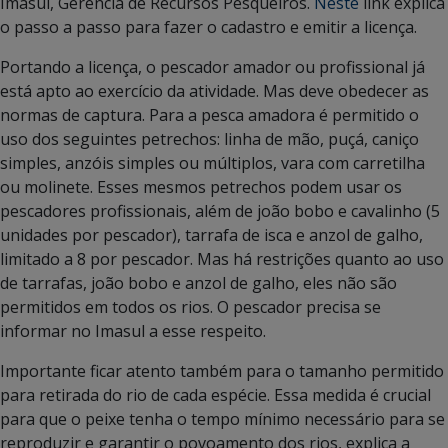
Imasul, Gerência de Recursos Pesqueiros.
Neste
link explica
o passo a passo para fazer o cadastro e emitir a licença.
Portando a licença, o pescador amador ou profissional já
está apto ao exercício da atividade. Mas deve obedecer as
normas de captura. Para a pesca amadora é permitido o
uso dos seguintes petrechos: linha de mão, puçá, caniço
simples, anzóis simples ou múltiplos, vara com carretilha
ou molinete. Esses mesmos petrechos podem usar os
pescadores profissionais, além de joão bobo e cavalinho (5
unidades por pescador), tarrafa de isca e anzol de galho,
limitado a 8 por pescador. Mas há restrições quanto ao uso
de tarrafas, joão bobo e anzol de galho, eles não são
permitidos em todos os rios. O pescador precisa se
informar no Imasul a esse respeito.
Importante ficar atento também para o tamanho permitido
para retirada do rio de cada espécie. Essa medida é crucial
para que o peixe tenha o tempo mínimo necessário para se
reproduzir e garantir o povoamento dos rios, explica a