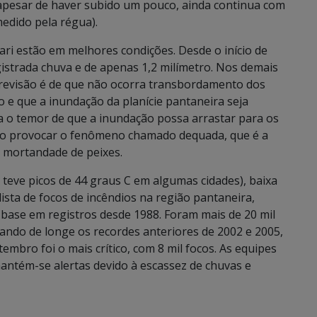
 apesar de haver subido um pouco, ainda continua com
edido pela régua).
uari estão em melhores condições. Desde o início de
strada chuva e de apenas 1,2 milímetro. Nos demais
previsão é de que não ocorra transbordamento dos
o e que a inundação da planície pantaneira seja
a o temor de que a inundação possa arrastar para os
ndo provocar o fenômeno chamado dequada, que é a
 mortandade de peixes.
teve picos de 44 graus C em algumas cidades), baixa
sta de focos de incêndios na região pantaneira,
ase em registros desde 1988. Foram mais de 20 mil
rando de longe os recordes anteriores de 2002 e 2005,
mbro foi o mais crítico, com 8 mil focos. As equipes
ntém-se alertas devido à escassez de chuvas e