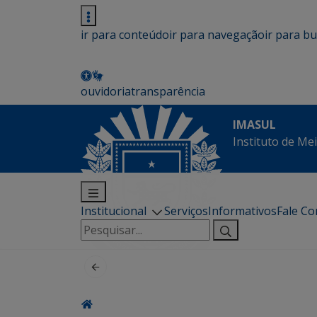
ir para conteúdo
ir para navegação
ir para b
ouvidoria
transparência
IMASUL
Instituto de Me
Institucional
Serviços
Informativos
Fale C
Pesquisar
por: