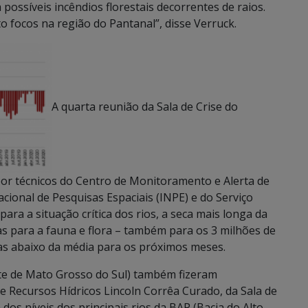
ossíveis incêndios florestais decorrentes de raios.
 focos na região do Pantanal”, disse Verruck.
A quarta reunião da Sala de Crise do
or técnicos do Centro de Monitoramento e Alerta de
cional de Pesquisas Espaciais (INPE) e do Serviço
ra a situação crítica dos rios, a seca mais longa da
s para a fauna e flora – também para os 3 milhões de
vas abaixo da média para os próximos meses.
nte de Mato Grosso do Sul) também fizeram
e Recursos Hídricos Lincoln Corrêa Curado, da Sala de
s níveis dos principais rios da BAP (Bacia do Alto