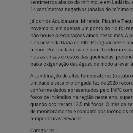
centímetros abaixo do mínimo, e em Ladário,
14 centímetros negativos (abaixo do mínimo m
Já os rios Aquidauana, Miranda, Piquiri e Taq
novembro, em apenas um ponto do rio foi regi
não houve precipitações ainda nesse mês. A 
rios nesse da Bacia do Alto Paraguai nesse an
menor. Por um lado isso é bom, tendo em vist
rios as cinzas e restos das queimadas, pode
baixa oxigenação das águas de modo a levar à
A combinação de altas temperaturas (outubro 
umidade e seca prolongada fez de 2020 recordi
conforme dados apresentados pelo INPE com b
focos de incêndios na região neste ano, supe
quando ocorreram 12,5 mil focos. O mês de sete
de monitoramento e combate aos incêndios ma
temperaturas elevadas.
Categorias :