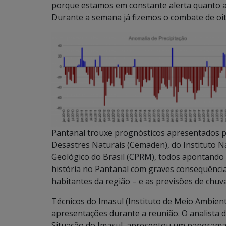
porque estamos em constante alerta quanto a p
Durante a semana já fizemos o combate de oito
Pantanal trouxe prognósticos apresentados p
Desastres Naturais (Cemaden), do Instituto Na
Geológico do Brasil (CPRM), todos apontando pa
história no Pantanal com graves consequência
habitantes da região – e as previsões de chu
Técnicos do Imasul (Instituto de Meio Ambie
apresentações durante a reunião. O analista d
Situação do Imasul, apresentou um panorama do