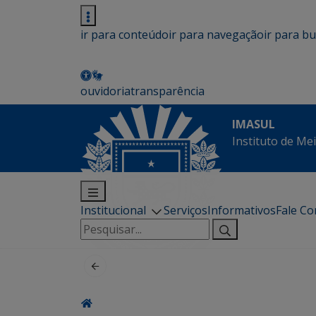
ir para conteúdo
ir para navegação
ir para b
ouvidoria
transparência
IMASUL
Instituto de Me
Institucional
Serviços
Informativos
Fale C
Pesquisar
por: