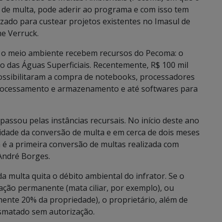
 de multa, pode aderir ao programa e com isso tem
lizado para custear projetos existentes no Imasul de
me Verruck.
ra o meio ambiente recebem recursos do Pecoma: o
 das Águas Superficiais. Recentemente, R$ 100 mil
ossibilitaram a compra de notebooks, processadores
 processamento e armazenamento e até softwares para
passou pelas instâncias recursais. No início deste ano
idade da conversão de multa e em cerca de dois meses
a é a primeira conversão de multas realizada com
 André Borges.
multa quita o débito ambiental do infrator. Se o
ão permanente (mata ciliar, por exemplo), ou
mente 20% da propriedade), o proprietário, além de
esmatado sem autorização.