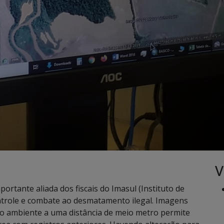
V
ortante aliada dos fiscais do Imasul (Instituto de
trole e combate ao desmatamento ilegal. Imagens
a o ambiente a uma distância de meio metro permite