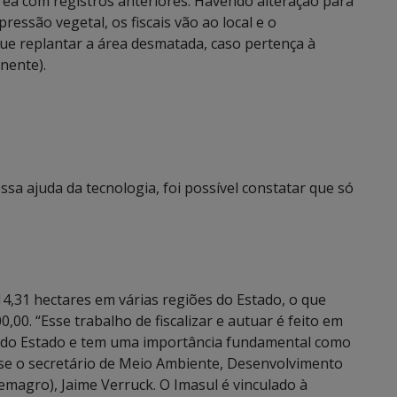
ea com registros anteriores. Havendo alteração para
essão vegetal, os fiscais vão ao local e o
 que replantar a área desmatada, caso pertença à
nente).
sa ajuda da tecnologia, foi possível constatar que só
4,31 hectares em várias regiões do Estado, o que
,00. “Esse trabalho de fiscalizar e autuar é feito em
odo Estado e tem uma importância fundamental como
sse o secretário de Meio Ambiente, Desenvolvimento
emagro), Jaime Verruck. O Imasul é vinculado à