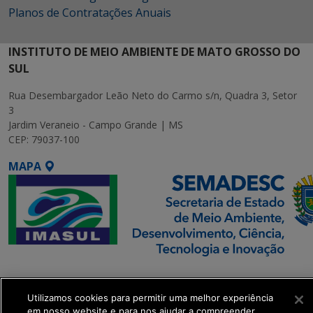
Planos de Contratações Anuais
INSTITUTO DE MEIO AMBIENTE DE MATO GROSSO DO
SUL
Rua Desembargador Leão Neto do Carmo s/n, Quadra 3, Setor
3
Jardim Veraneio - Campo Grande | MS
CEP: 79037-100
MAPA
SETDIG | Secretaria-
Executiva de
Utilizamos cookies para permitir uma melhor experiência
Transformação Digital
em nosso website e para nos ajudar a compreender