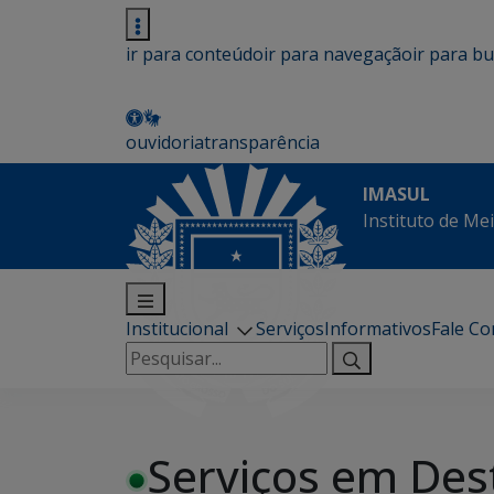
ir para conteúdo
ir para navegação
ir para b
ouvidoria
transparência
IMASUL
Instituto de Me
Institucional
Serviços
Informativos
Fale C
Pesquisar
por:
Serviços em Des