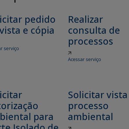
icitar pedido
Realizar
vista e cópia
consulta de
processos
r serviço
Acessar serviço
icitar
Solicitar vista
torização
processo
biental para
ambiental
te Isolado de