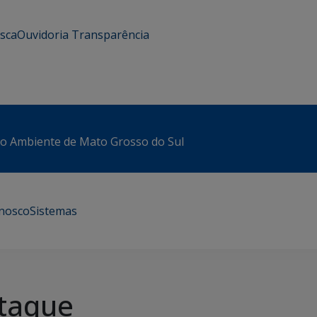
usca
Ouvidoria
Transparência
io Ambiente de Mato Grosso do Sul
onosco
Sistemas
taque