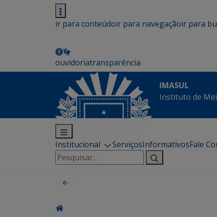
ir para conteúdo
ir para navegação
ir para b
ouvidoria
transparência
IMASUL
Instituto de Me
Institucional
Serviços
Informativos
Fale C
Pesquisar
por: