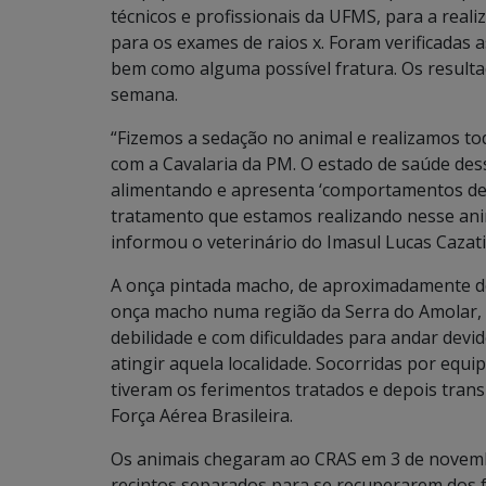
técnicos e profissionais da UFMS, para a realiz
para os exames de raios x. Foram verificadas 
bem como alguma possível fratura. Os resul
semana.
“Fizemos a sedação no animal e realizamos t
com a Cavalaria da PM. O estado de saúde dessa
alimentando e apresenta ‘comportamentos de 
tratamento que estamos realizando nesse ani
informou o veterinário do Imasul Lucas Cazati
A onça pintada macho, de aproximadamente do
onça macho numa região da Serra do Amolar, 
debilidade e com dificuldades para andar devi
atingir aquela localidade. Socorridas por equ
tiveram os ferimentos tratados e depois tr
Força Aérea Brasileira.
Os animais chegaram ao CRAS em 3 de novemb
recintos separados para se recuperarem dos f