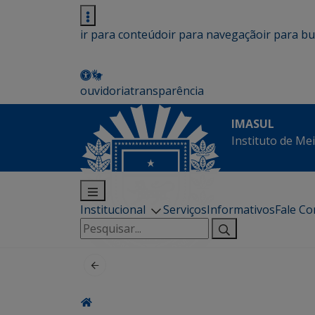
ir para conteúdo
ir para navegação
ir para b
ouvidoria
transparência
IMASUL
Instituto de Me
Institucional
Serviços
Informativos
Fale C
Pesquisar
por: