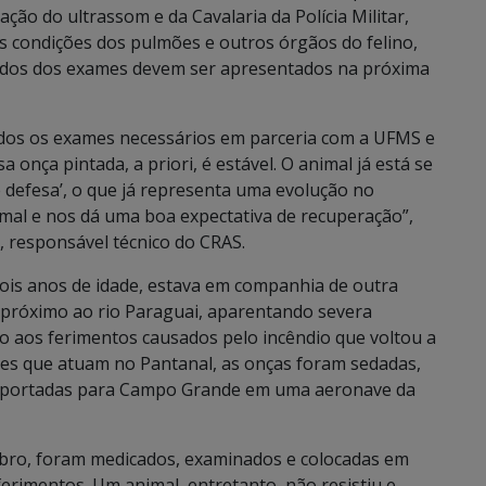
ação do ultrassom e da Cavalaria da Polícia Militar,
as condições dos pulmões e outros órgãos do felino,
tados dos exames devem ser apresentados na próxima
odos os exames necessários em parceria com a UFMS e
 onça pintada, a priori, é estável. O animal já está se
defesa’, o que já representa uma evolução no
mal e nos dá uma boa expectativa de recuperação”,
, responsável técnico do CRAS.
is anos de idade, estava em companhia de outra
próximo ao rio Paraguai, aparentando severa
do aos ferimentos causados pelo incêndio que voltou a
ipes que atuam no Pantanal, as onças foram sedadas,
ansportadas para Campo Grande em uma aeronave da
ro, foram medicados, examinados e colocadas em
erimentos. Um animal, entretanto, não resistiu e